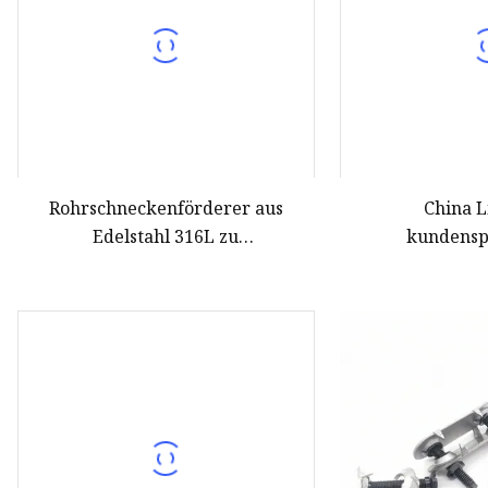
Rohrschneckenförderer aus
China L
Edelstahl 316L zu
kundensp
wettbewerbsfähigem Preis
arbeits
Schnecke