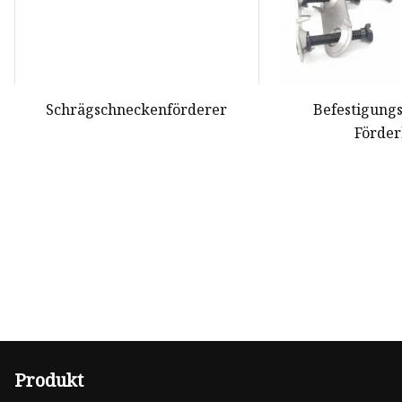
Schrägschneckenförderer
Befestigung
Förde
Produkt