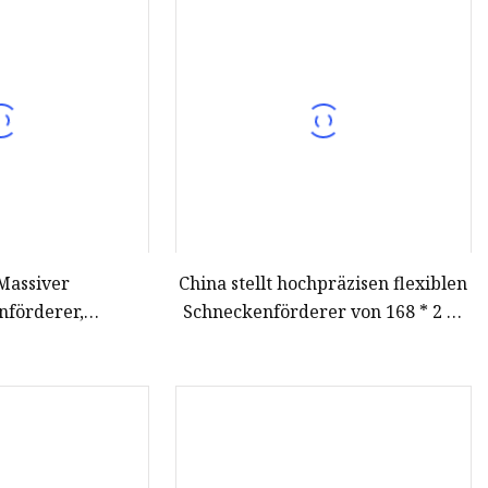
Massiver
China stellt hochpräzisen flexiblen
nförderer,
Schneckenförderer von 168 * 2 m
elixförderer/Schneckenförderer/Rührwerk
mit CE her
m Fördern und
chen