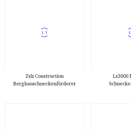
Schneckenförderer
Mischerausrüstung
Förderausrüstung
Zsls Construction
Ls3000 
Bergbauschneckenförderer
Schnecke
Spiralförderer/H
aus SS316 zu
Mis