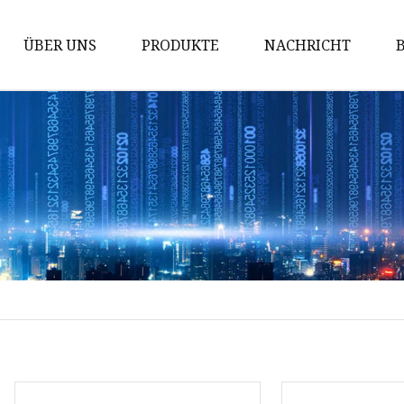
ÜBER UNS
PRODUKTE
NACHRICHT
Verpackungsausrüstung
Sackentleerungsstation
Vakuumladesystem
Runder Vibrationsabscheider
Rechteckiger
Vibrationsabscheider
3D-Mixer
V-Typ-Mischer
Kegelmischung
Bandförderer