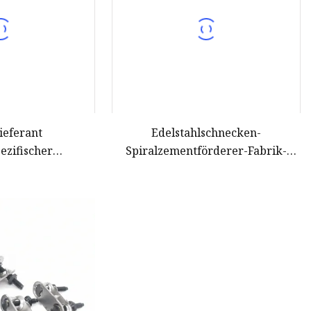
ieferant
Edelstahlschnecken-
ezifischer
Spiralzementförderer-Fabrik-
sparender
Schneckenförderer
nförderer