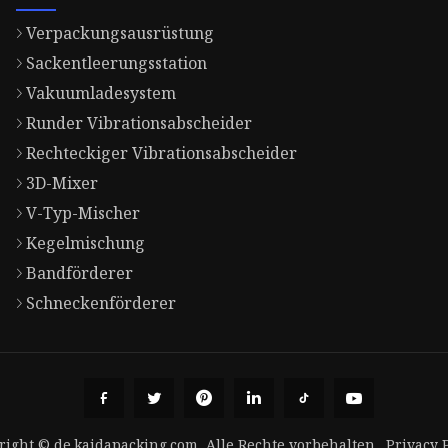
Verpackungsausrüstung
Sackentleerungsstation
Vakuumladesystem
Runder Vibrationsabscheider
Rechteckiger Vibrationsabscheider
3D-Mixer
V-Typ-Mischer
Kegelmischung
Bandförderer
Schneckenförderer
right © de.kaidapacking.com, Alle Rechte vorbehalten.
Privacy 