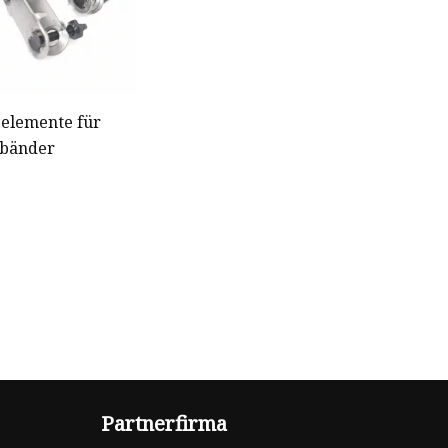
selemente für
rbänder
Partnerfirma