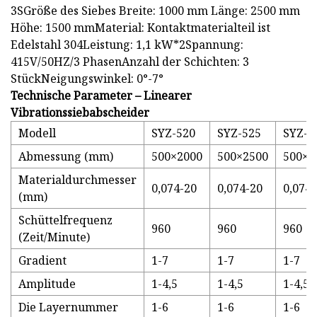
3SGröße des Siebes Breite: 1000 mm Länge: 2500 mm
Höhe: 1500 mmMaterial: Kontaktmaterialteil ist
Edelstahl 304Leistung: 1,1 kW*2Spannung:
415V/50HZ/3 PhasenAnzahl der Schichten: 3
StückNeigungswinkel: 0°-7°
Technische Parameter – Linearer
Vibrationssiebabscheider
Modell
SYZ-520
SYZ-525
SYZ-5
Abmessung (mm)
500×2000
500×2500
500×3
Materialdurchmesser
0,074-20
0,074-20
0,074-
(mm)
Schüttelfrequenz
960
960
960
(Zeit/Minute)
Gradient
1-7
1-7
1-7
Amplitude
1-4,5
1-4,5
1-4,5
Die Layernummer
1-6
1-6
1-6